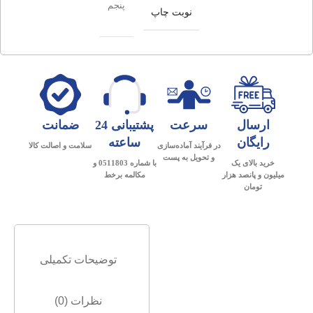
پنجم
نوبت چاپ
ارسال
سرعت
پشتیبانی 24
ضمانت
رایگان
ساعته
در فرآیند آماده‌سازی
سلامت و اصالت کالا
و تحویل به پست
خرید بالای یک
با شماره 0511803 و
میلیون و پانصد هزار
مکالمه برخط
تومان
توضیحات تکمیلی
نظرات (0)