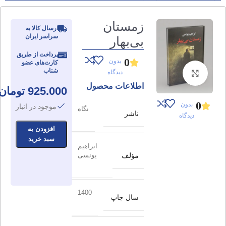
زمستان
ارسال کالا به
سراسر ایران
بی‌‌بهار
پرداخت از طریق
0
بدون
کارت‌های عضو
شتاب
دیدگاه
برای بزرگنمایی کلیک کنید
اطلاعات محصول
925.000
تومان
0
بدون
موجود در انبار
نگاه
ناشر
دیدگاه
افزودن به
سبد خرید
ابراهیم
مؤلف
یونسی
1400
سال چاپ