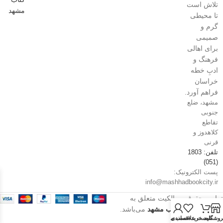
تلاش است
تا محیطی
گرم و
صمیمی
برای اهالی
فرهنگ و
ادبِ خطه
خراسان
فراهم آورد.
مشهد، ضلع
جنوبی
تقاطع
کلاهدوز و
قرنی
تلفن: 1803
(051)
پست الکترونیک:
info@mashhadbookcity.ir
تمامی حقوق و مالکیت متعلق به
فروشگاه شهر کتاب مشهد
می‌باشد.
روشگاه
سبد خرید
حساب من
لیست علاقه‌مندی‌ها
سال 1405