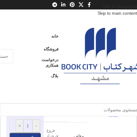
Skip to navigation
Skip to main content
خانه
/
محصولات
/
کتاب بزرگسال
/
ادبیات
/
شعر ایران
/
شعر معاصر ایران
خانه
عصیان
فروشگاه
عصیان
درخواست
ارسال کالا به
همکاری
سراسر ایران
0
بدون
بلاگ
پرداخت از طریق
دیدگاه
کارت‌های عضو
اطلاعات محصول
شتاب
برای بزرگنمایی کلیک کنید
95.000
تومان
چشمه –
ناشر
دیوار
0
بدون
موجود در انبار
دیدگاه
+
-
فروغ
مؤلف
فرخزاد