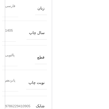
فارسی
زبان
1405
سال چاپ
پالتویی
قطع
پانزدهم
نوبت چاپ
شابک
9786229410905