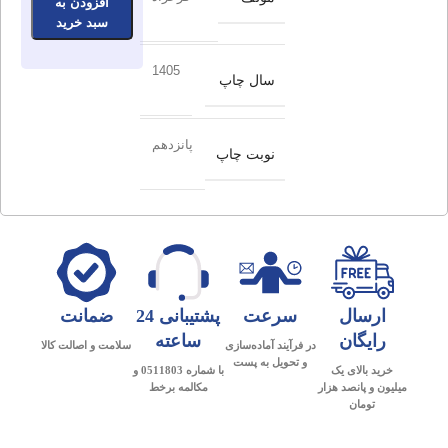
افزودن به
سبد خرید
1405
سال چاپ
پانزدهم
نوبت چاپ
ارسال
سرعت
پشتیبانی 24
ضمانت
رایگان
ساعته
در فرآیند آماده‌سازی
سلامت و اصالت کالا
و تحویل به پست
خرید بالای یک
با شماره 0511803 و
میلیون و پانصد هزار
مکالمه برخط
تومان