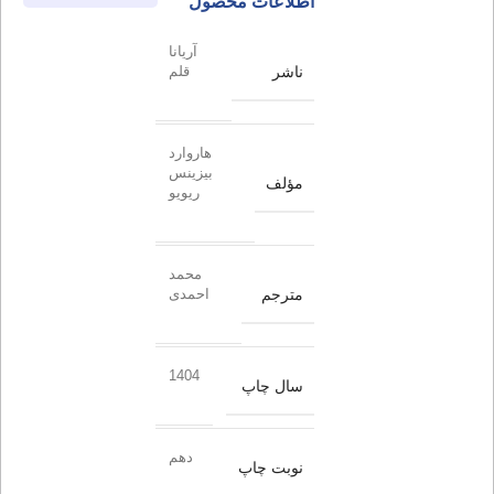
اطلاعات محصول
آریانا
ناشر
قلم
هاروارد
بیزینس
مؤلف
ریویو
محمد
مترجم
احمدی
1404
سال چاپ
دهم
نوبت چاپ