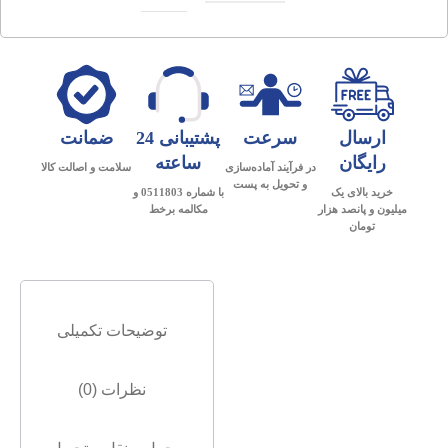
ارسال
سرعت
پشتیبانی 24
ضمانت
رایگان
ساعته
در فرآیند آماده‌سازی
سلامت و اصالت کالا
و تحویل به پست
خرید بالای یک
با شماره 0511803 و
میلیون و پانصد هزار
مکالمه برخط
تومان
توضیحات تکمیلی
نظرات (0)