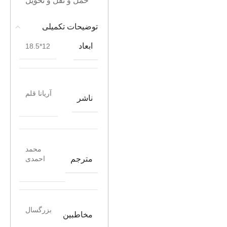
حمل و نقل و تحویل
توضیحات تکمیلی
ابعاد
12*18.5
آریانا قلم
ناشر
محمد
مترجم
احمدی
بزرگسال
مخاطبین