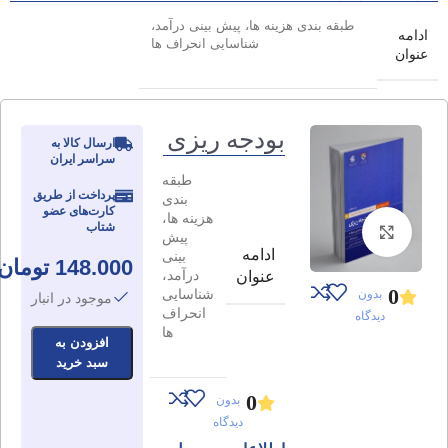
طبقه بندی هزینه ها، پیش بینی درآمد،
ادامه
شناسایی انحراف ها
عنوان
بودجه ریزی
ارسال کالا به
سراسر ایران
طبقه
پرداخت از طریق
بندی
کارت‌های عضو
هزینه ها،
شتاب
برای بزرگنمایی کلیک کنید
پیش
ادامه
بینی
148.000
تومان
درآمد،
عنوان
0
شناسایی
بدون
موجود در انبار
انحراف
دیدگاه
ها
افزودن به
سبد خرید
0
بدون
دیدگاه