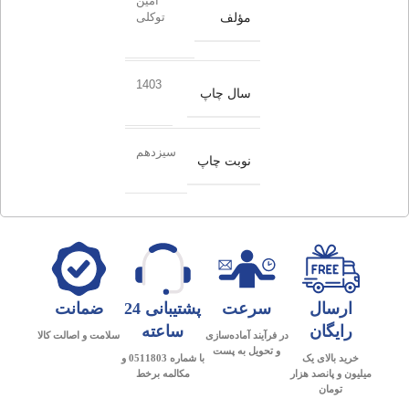
امین
مؤلف
توکلی
1403
سال چاپ
سیزدهم
نوبت چاپ
ارسال
سرعت
پشتیبانی 24
ضمانت
رایگان
ساعته
در فرآیند آماده‌سازی
سلامت و اصالت کالا
و تحویل به پست
خرید بالای یک
با شماره 0511803 و
میلیون و پانصد هزار
مکالمه برخط
تومان