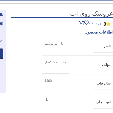
روسک روی آب
0
بدون دیدگاه
طلاعات محصول
تا – نو نوشت
ناشر
ماشالله خاکسار
مؤلف
1400
سال چاپ
اول
نوبت چاپ