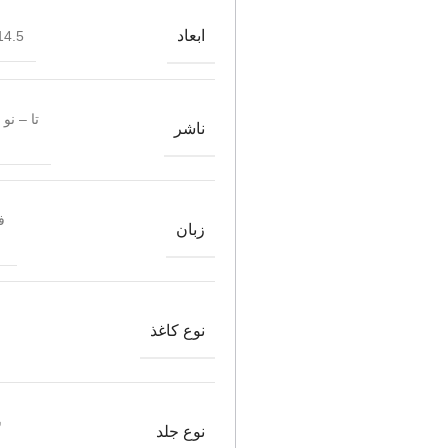
ابعاد
4.5*21.5
تا – نو
ناشر
ف
زبان
نوع کاغذ
ش
نوع جلد