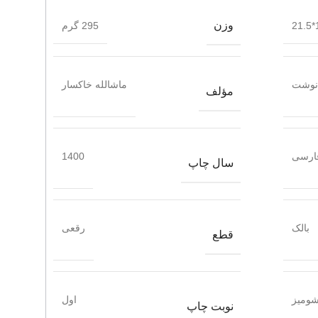
وزن
1
295 گرم
 نوشت
ماشالله خاکسار
مؤلف
ارسی
1400
سال چاپ
بالک
رقعی
قطع
ومیز
اول
نوبت چاپ