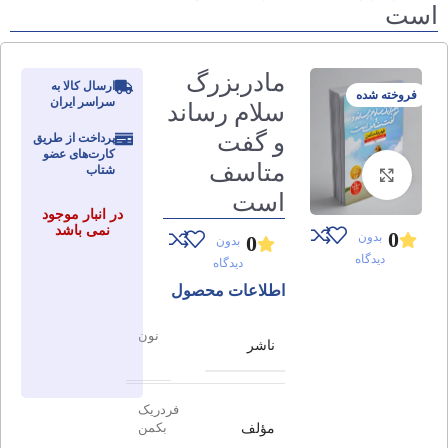
است
مادربزرگ
ارسال کالا به
فروخته شده
سراسر ایران
سلام رساند
و گفت
پرداخت از طریق
کارت‌های عضو
متاسف
شتاب
برای بزرگنمایی کلیک کنید
است
در انبار موجود
نمی باشد
0
بدون
0
بدون
دیدگاه
دیدگاه
اطلاعات محصول
نون
ناشر
فردریک
مؤلف
بکمن