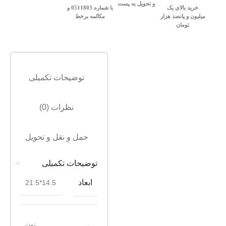
و تحویل به پست
خرید بالای یک
با شماره 0511803 و
میلیون و پانصد هزار
مکالمه برخط
تومان
توضیحات تکمیلی
نظرات (0)
حمل و نقل و تحویل
توضیحات تکمیلی
ابعاد
14.5*21.5
نون