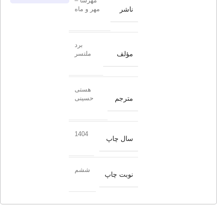
مهرسا –
ناشر
مهر و ماه
برد
مؤلف
ملتسر
هستی
مترجم
حسینی
1404
سال چاپ
ششم
نوبت چاپ