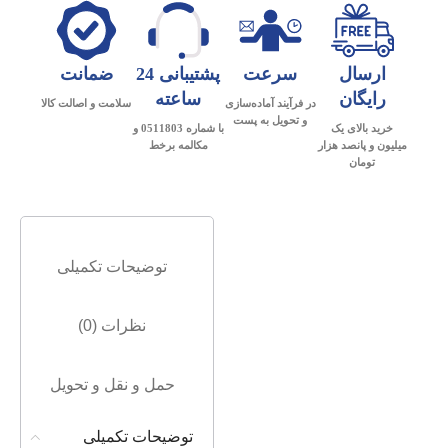
ارسال
سرعت
پشتیبانی 24
ضمانت
رایگان
ساعته
در فرآیند آماده‌سازی
سلامت و اصالت کالا
و تحویل به پست
خرید بالای یک
با شماره 0511803 و
میلیون و پانصد هزار
مکالمه برخط
تومان
توضیحات تکمیلی
نظرات (0)
حمل و نقل و تحویل
توضیحات تکمیلی