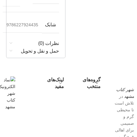
شابک
9786227924435
نظرات (0)
حمل و نقل و تحویل
گروه‌های
لینک‌های
منتخب
مفید
شهر کتاب
مشهد
در
تلاش است
تا محیطی
گرم و
صمیمی
برای اهالی
فرهنگ و