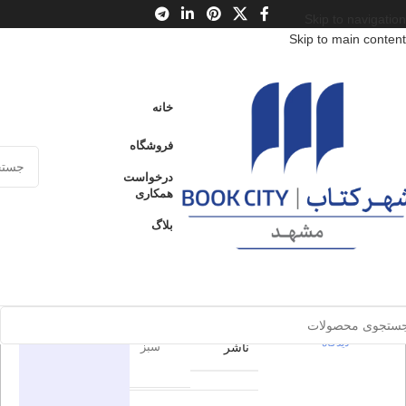
Skip to navigation
Skip to main content
خانه
/
محصولات
/
کتاب بزرگسال
/
روانشناسی خانواده
/
روانشناسی زنان
خانه
مدیر پاشنه بلند
فروشگاه
مدیر پاشنه
درخواست
ارسال کالا به
همکاری
فروخته شده
سراسر ایران
بلند
بلاگ
پرداخت از طریق
0
بدون
کارت‌های عضو
شتاب
دیدگاه
برای بزرگنمایی کلیک کنید
اطلاعات محصول
در انبار موجود
نمی باشد
0
بدون
بهار
دیدگاه
ناشر
سبز