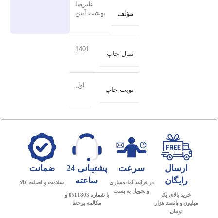
علیرضا
مؤلف
بهشت آیین
1401
سال چاپ
اول
نوبت چاپ
ارسال
سرعت
پشتیبانی 24
ضمانت
رایگان
ساعته
در فرآیند آماده‌سازی
سلامت و اصالت کالا
و تحویل به پست
خرید بالای یک
با شماره 0511803 و
میلیون و پانصد هزار
مکالمه برخط
تومان