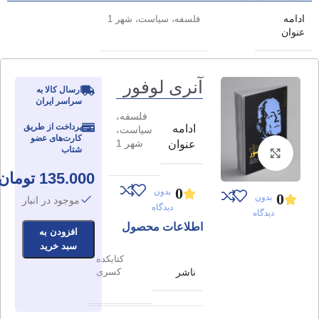
ادامه
فلسفه، ‌سیاست‌، شهر 1
عنوان
آنری لوفور
ارسال کالا به
سراسر ایران
فلسفه،
پرداخت از طریق
ادامه
‌سیاست‌،
کارت‌های عضو
شهر 1
عنوان
شتاب
برای بزرگنمایی کلیک کنید
135.000
تومان
0
بدون
0
بدون
موجود در انبار
دیدگاه
دیدگاه
اطلاعات محصول
افزودن به
سبد خرید
کتابکده
ناشر
کسری