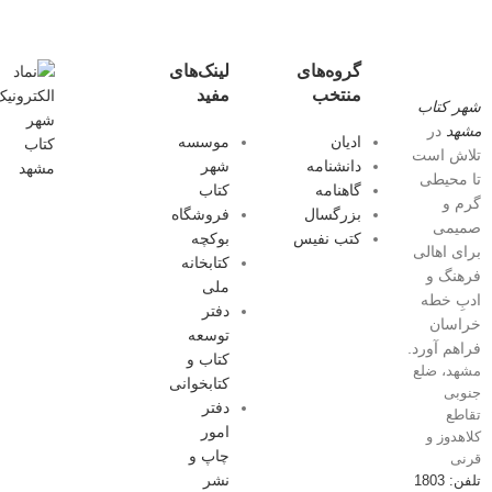
گروه‌های
لینک‌های
منتخب
مفید
شهر کتاب
مشهد
در
ادیان
موسسه
تلاش است
دانشنامه
شهر
تا محیطی
گاهنامه
کتاب
گرم و
بزرگسال
فروشگاه
صمیمی
کتب نفیس
بوکچه
برای اهالی
کتابخانه
فرهنگ و
ملی
ادبِ خطه
دفتر
خراسان
توسعه
فراهم آورد.
کتاب و
مشهد، ضلع
کتابخوانی
جنوبی
دفتر
تقاطع
امور
کلاهدوز و
چاپ و
قرنی
نشر
تلفن: 1803