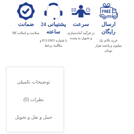
ارسال
سرعت
پشتیبانی 24
ضمانت
رایگان
ساعته
در فرآیند آماده‌سازی
سلامت و اصالت کالا
و تحویل به پست
خرید بالای یک
با شماره 0511803 و
میلیون و پانصد هزار
مکالمه برخط
تومان
توضیحات تکمیلی
نظرات (0)
حمل و نقل و تحویل