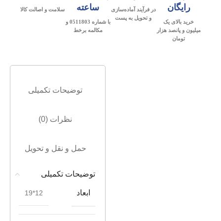
رایگان
ساعته
در فرآیند آماده‌سازی
سلامت و اصالت کالا
و تحویل به پست
خرید بالای یک
با شماره 0511803 و
میلیون و پانصد هزار
مکالمه برخط
تومان
توضیحات تکمیلی
نظرات (0)
حمل و نقل و تحویل
توضیحات تکمیلی
ابعاد
12*19