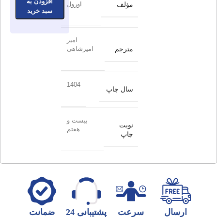
افزودن به
مؤلف
اورول
سبد خرید
امیر
مترجم
امیرشاهی
1404
سال چاپ
بیست و
نوبت
هفتم
چاپ
ارسال
سرعت
پشتیبانی 24
ضمانت