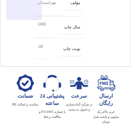
مؤلف
مهراسپندان
1400
سال چاپ
اول
نوبت چاپ
ارسال
سرعت
پشتیبانی 24
ضمانت
رایگان
ساعته
در فرآیند آماده‌سازی
سلامت و اصالت کالا
و تحویل به پست
خرید بالای یک
با شماره 0511803 و
میلیون و پانصد هزار
مکالمه برخط
تومان