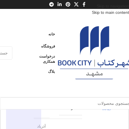
Skip to navigation
Skip to main content
خانه
/
محصولات
/
کتاب بزرگسال
/
ادیان
خانه
خورده اوستا
فروشگاه
خورده
درخواست
ارسال کالا به
همکاری
فروخته شده
سراسر ایران
اوستا
بلاگ
پرداخت از طریق
0
بدون
کارت‌های عضو
شتاب
دیدگاه
برای بزرگنمایی کلیک کنید
اطلاعات محصول
در انبار موجود
نمی باشد
0
بدون
برسم
ناشر
دیدگاه
آذرباد