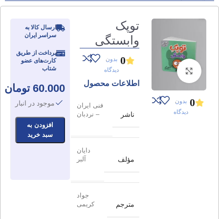
توپک
ارسال کالا به
سراسر ایران
وابستگی
پرداخت از طریق
0
بدون
کارت‌های عضو
شتاب
دیدگاه
برای بزرگنمایی کلیک کنید
اطلاعات محصول
60.000
تومان
0
بدون
موجود در انبار
فنی ایران
دیدگاه
ناشر
– نردبان
افزودن به
سبد خرید
دایان
مؤلف
آلبر
جواد
مترجم
کریمی