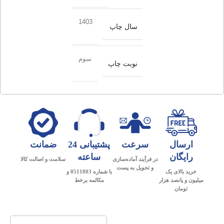
1403
سال چاپ
سوم
نوبت چاپ
ارسال
سرعت
پشتیبانی 24
ضمانت
رایگان
ساعته
در فرآیند آماده‌سازی
سلامت و اصالت کالا
و تحویل به پست
خرید بالای یک
با شماره 0511803 و
میلیون و پانصد هزار
مکالمه برخط
تومان