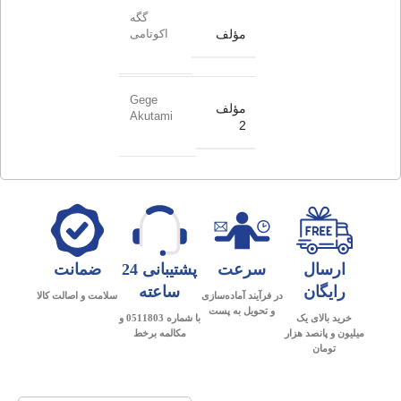
گگه
مؤلف
اکوتامی
Gege
مؤلف
Akutami
2
ارسال
سرعت
پشتیبانی 24
ضمانت
رایگان
ساعته
در فرآیند آماده‌سازی
سلامت و اصالت کالا
و تحویل به پست
خرید بالای یک
با شماره 0511803 و
میلیون و پانصد هزار
مکالمه برخط
تومان