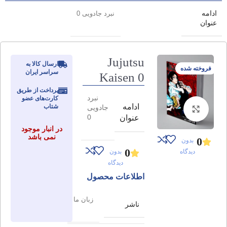
ادامه
نبرد جادویی 0
عنوان
Jujutsu
ارسال کالا به
فروخته شده
سراسر ایران
Kaisen 0
پرداخت از طریق
نبرد
کارت‌های عضو
ادامه
شتاب
جادویی
برای بزرگنمایی کلیک کنید
0
عنوان
در انبار موجود
نمی باشد
0
بدون
0
دیدگاه
بدون
دیدگاه
اطلاعات محصول
زبان ما
ناشر