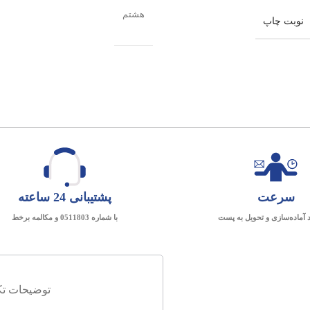
هشتم
نوبت چاپ
سرعت
پشتیبانی 24 ساعته
د آماده‌سازی و تحویل به پست
با شماره 0511803 و مکالمه برخط
توضیحات تک