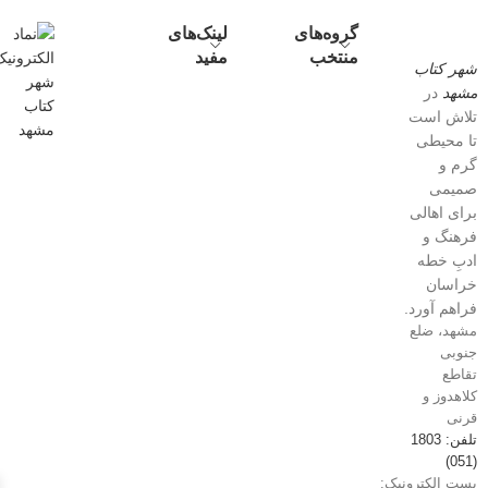
گروه‌های
لینک‌های
منتخب
مفید
شهر کتاب
مشهد
در
تلاش است
تا محیطی
گرم و
صمیمی
برای اهالی
فرهنگ و
ادبِ خطه
خراسان
فراهم آورد.
مشهد، ضلع
جنوبی
تقاطع
کلاهدوز و
قرنی
تلفن: 1803
(051)
پست الکترونیک: