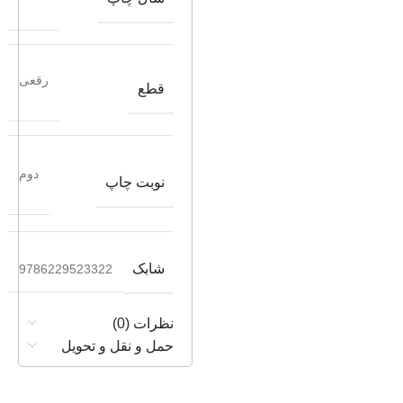
رقعی
قطع
دوم
نوبت چاپ
شابک
9786229523322
نظرات (0)
حمل و نقل و تحویل