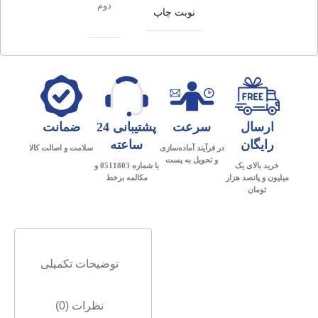
دوم
نوبت چاپ
ارسال
سرعت
پشتیبانی 24
ضمانت
رایگان
ساعته
در فرآیند آماده‌سازی
سلامت و اصالت کالا
و تحویل به پست
خرید بالای یک
با شماره 0511803 و
میلیون و پانصد هزار
مکالمه برخط
تومان
توضیحات تکمیلی
نظرات (0)