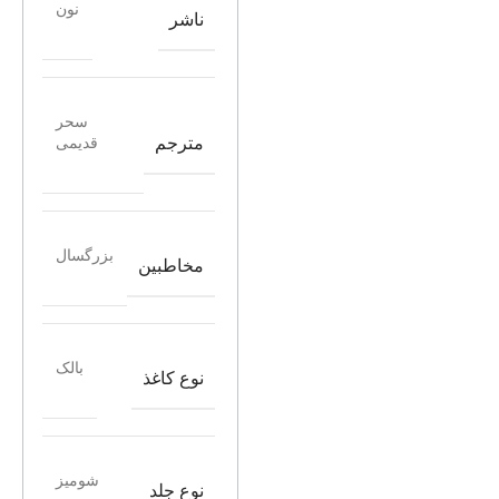
نون
ناشر
سحر
مترجم
قدیمی
بزرگسال
مخاطبین
بالک
نوع کاغذ
شومیز
نوع جلد