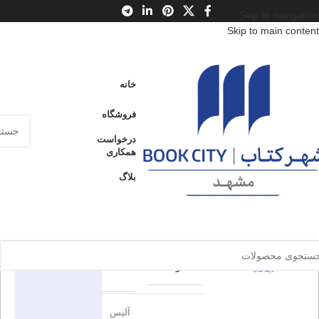
Skip to navigation
Skip to main content
خانه
/
محصولات
/
کتاب بزرگسال
/
ادبیات
/
ژانر
خانه
سنگ، کاغذ، قیچی
فروشگاه
سنگ، کاغذ،
درخواست
ارسال کالا به
همکاری
فروخته شده
سراسر ایران
قیچی
بلاگ
پرداخت از طریق
0
بدون
کارت‌های عضو
شتاب
دیدگاه
برای بزرگنمایی کلیک کنید
اطلاعات محصول
در انبار موجود
نمی باشد
0
بدون
نون
ناشر
دیدگاه
آلیس