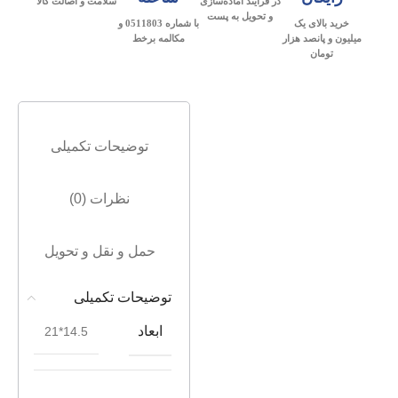
در فرآیند آماده‌سازی
سلامت و اصالت کالا
و تحویل به پست
خرید بالای یک
با شماره 0511803 و
میلیون و پانصد هزار
مکالمه برخط
تومان
توضیحات تکمیلی
نظرات (0)
حمل و نقل و تحویل
توضیحات تکمیلی
ابعاد
14.5*21