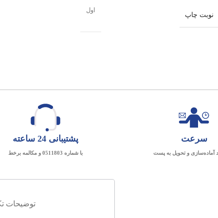
اول
نوبت چاپ
سرعت
پشتیبانی 24 ساعته
د آماده‌سازی و تحویل به پست
با شماره 0511803 و مکالمه برخط
توضیحات تک