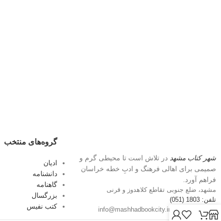
گروه‌های منتخب
شهر کتاب مشهد
در تلاش است تا محیطی گرم و
ادیان
صمیمی برای اهالی فرهنگ و ادبِ خطه خراسان
دانشنامه
فراهم آورد.
گاهنامه
مشهد، ضلع جنوبی تقاطع کلاهدوز و قرنی
بزرگسال
تلفن: 1803 (051)
کتب نفیس
پست الکترونیک: info@mashhadbookcity.ir