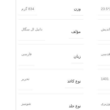
وزن
1
834 گرم
اندیش
دانیل ال سگال
مؤلف
 قدسی
فارسی
زبان
1401
تحریر
نوع کاغذ
وزیری
شومیز
نوع جلد