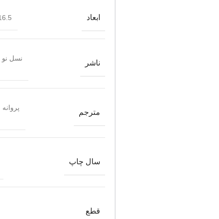
ابعاد
6.5*23.5
نسل نو 
ناشر
پروانه
مترجم
سال چاپ
قطع