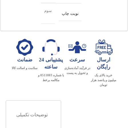
سوم
نوبت چاپ
ارسال
سرعت
پشتیبانی 24
ضمانت
رایگان
ساعته
در فرآیند آماده‌سازی
سلامت و اصالت کالا
و تحویل به پست
خرید بالای یک
با شماره 0511803 و
میلیون و پانصد هزار
مکالمه برخط
تومان
توضیحات تکمیلی