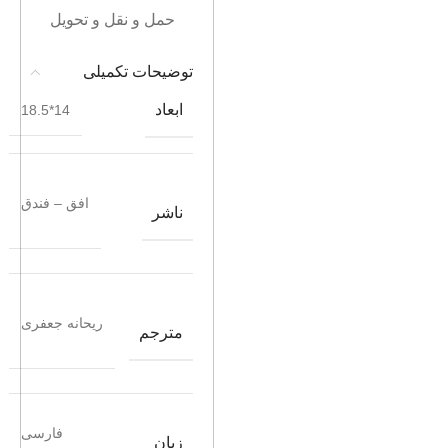
حمل و نقل و تحویل
توضیحات تکمیلی
ابعاد
14*18.5
افق – فندق
ناشر
ریحانه جعفری
مترجم
فارسی
زبان