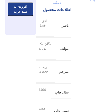
دیدگاه
افزودن به
اطلاعات محصول
سبد خرید
افق –
ناشر
فندق
مگان مک
مؤلف
دونالد
ریحانه
مترجم
جعفری
1404
سال چاپ
هفتم
نوبت چاپ