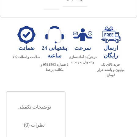
ارسال
سرعت
پشتیبانی 24
ضمانت
رایگان
ساعته
در فرآیند آماده‌سازی
سلامت و اصالت کالا
و تحویل به پست
خرید بالای یک
با شماره 0511803 و
میلیون و پانصد هزار
مکالمه برخط
تومان
توضیحات تکمیلی
نظرات (0)