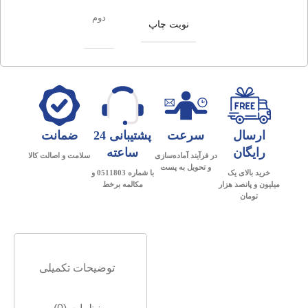
دوم
نوبت چاپ
ارسال
سرعت
پشتیبانی 24
ضمانت
رایگان
ساعته
در فرآیند آماده‌سازی
سلامت و اصالت کالا
و تحویل به پست
خرید بالای یک
با شماره 0511803 و
میلیون و پانصد هزار
مکالمه برخط
تومان
توضیحات تکمیلی