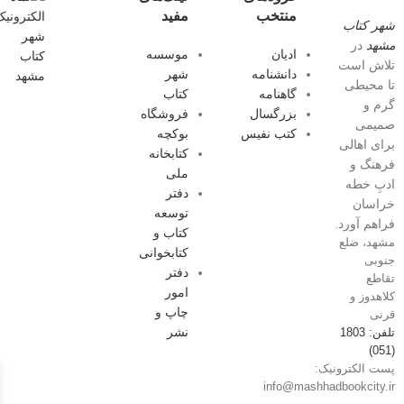
منتخب
مفید
شهر کتاب
مشهد
در
ادیان
موسسه
تلاش است
دانشنامه
شهر
تا محیطی
گاهنامه
کتاب
گرم و
بزرگسال
فروشگاه
صمیمی
کتب نفیس
بوکچه
برای اهالی
کتابخانه
فرهنگ و
ملی
ادبِ خطه
دفتر
خراسان
توسعه
فراهم آورد.
کتاب و
مشهد، ضلع
کتابخوانی
جنوبی
دفتر
تقاطع
امور
کلاهدوز و
چاپ و
قرنی
نشر
تلفن: 1803
(051)
پست الکترونیک:
info@mashhadbookcity.ir