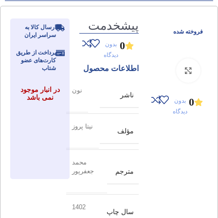
پیشخدمت
ارسال کالا به
فروخته شده
سراسر ایران
0
بدون
پرداخت از طریق
دیدگاه
کارت‌های عضو
اطلاعات محصول
شتاب
برای بزرگنمایی کلیک کنید
در انبار موجود
نون
ناشر
نمی باشد
0
بدون
دیدگاه
نیتا پروز
مؤلف
محمد
مترجم
جعفرپور
1402
سال چاپ