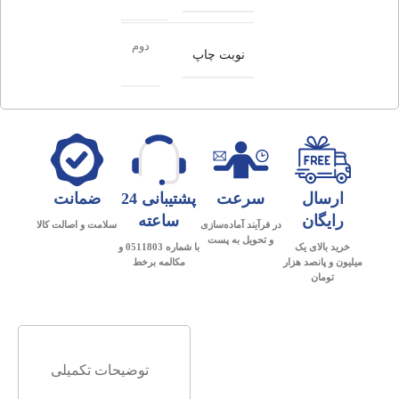
دوم
نوبت چاپ
ارسال
سرعت
پشتیبانی 24
ضمانت
رایگان
ساعته
در فرآیند آماده‌سازی
سلامت و اصالت کالا
و تحویل به پست
خرید بالای یک
با شماره 0511803 و
میلیون و پانصد هزار
مکالمه برخط
تومان
توضیحات تکمیلی