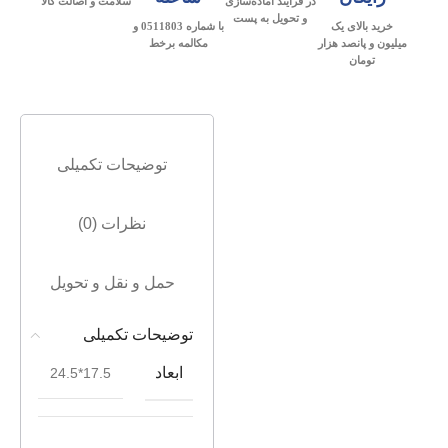
در فرآیند آماده‌سازی
سلامت و اصالت کالا
و تحویل به پست
خرید بالای یک
با شماره 0511803 و
میلیون و پانصد هزار
مکالمه برخط
تومان
توضیحات تکمیلی
نظرات (0)
حمل و نقل و تحویل
توضیحات تکمیلی
ابعاد
17.5*24.5