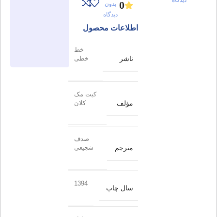
0
بدون
دیدگاه
اطلاعات محصول
خط
ناشر
خطی
کیت مک
مؤلف
کلان
صدف
مترجم
شجیعی
1394
سال چاپ