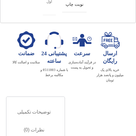
اول
نوبت چاپ
ارسال
سرعت
پشتیبانی 24
ضمانت
رایگان
ساعته
در فرآیند آماده‌سازی
سلامت و اصالت کالا
و تحویل به پست
خرید بالای یک
با شماره 0511803 و
میلیون و پانصد هزار
مکالمه برخط
تومان
توضیحات تکمیلی
نظرات (0)