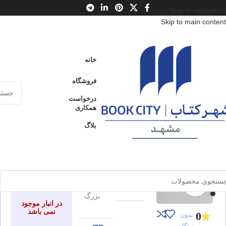
Skip to navigation
Skip to main content
خانه
/
محصولات
/
کتاب کودک و نوجوان
/
موضوع
/
روانشناسی نوجوان
خانه
دعا درمانی
فروشگاه
ادامه
کلیدهای کوچک برای قفل‌های بزرگ
عنوان
درخواست
همکاری
بلاگ
دعا درمانی
ارسال کالا به
فروخته شده
سراسر ایران
کلیدهای
پرداخت از طریق
کوچک
کارت‌های عضو
ادامه
برای
شتاب
برای بزرگنمایی کلیک کنید
قفل‌های
عنوان
بزرگ
در انبار موجود
نمی باشد
0
بدون
دیدگاه