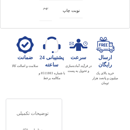
نهم
نوبت چاپ
ارسال
سرعت
پشتیبانی 24
ضمانت
رایگان
ساعته
در فرآیند آماده‌سازی
سلامت و اصالت کالا
و تحویل به پست
خرید بالای یک
با شماره 0511803 و
میلیون و پانصد هزار
مکالمه برخط
تومان
توضیحات تکمیلی