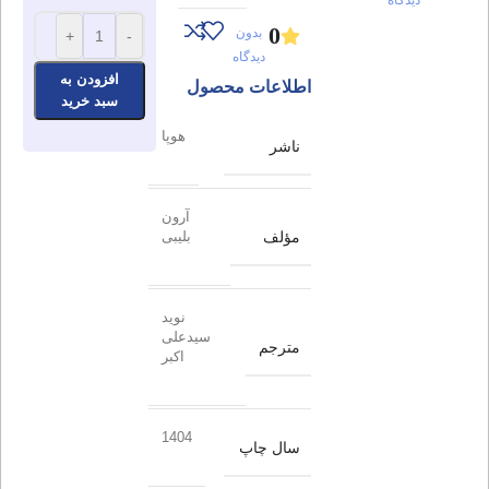
0
بدون
+
-
دیدگاه
افزودن به
اطلاعات محصول
سبد خرید
هوپا
ناشر
آرون
مؤلف
بلیبی
نوید
سیدعلی
مترجم
اکبر
1404
سال چاپ