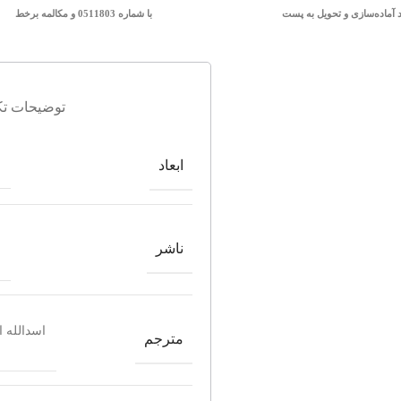
د آماده‌سازی و تحویل به پست
با شماره 0511803 و مکالمه برخط
توضیحات تک
ابعاد
ناشر
اسدالله ا
مترجم