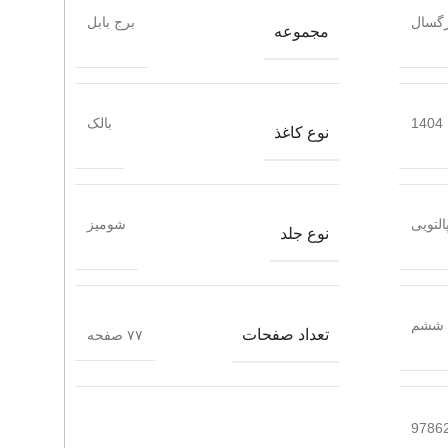
گسال
برج بابل
مجموعه
1404
بالک
نوع کاغذ
التویی
شومیز
نوع جلد
ششم
تعداد صفحات
۷۷ صفحه
9786