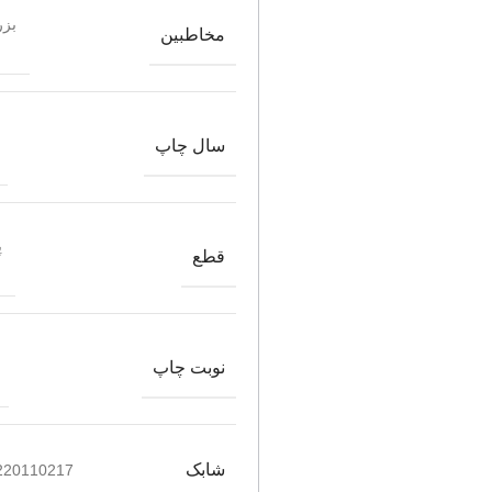
بزر
مخاطبین
سال چاپ
پ
قطع
نوبت چاپ
شابک
220110217