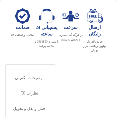
ارسال
سرعت
پشتیبانی 24
ضمانت
رایگان
ساعته
در فرآیند آماده‌سازی
سلامت و اصالت کالا
و تحویل به پست
خرید بالای یک
با شماره 0511803 و
میلیون و پانصد هزار
مکالمه برخط
تومان
توضیحات تکمیلی
نظرات (0)
حمل و نقل و تحویل