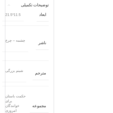
توضیحات تکمیلی
ابعاد
11.5*21.5
چشمه – چرخ
ناشر
شبنم بزرگی
مترجم
حکمت باستان
برای
مجموعه
خوانندگان
امروزی