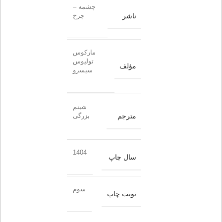
چشمه –
ناشر
چرخ
مارکوس
تولیوس
مؤلف
سیسرو
شبنم
مترجم
بزرگی
1404
سال چاپ
سوم
نوبت چاپ