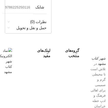
شابک
9786225250116
نظرات (0)
حمل و نقل و تحویل
گروه‌های
لینک‌های
منتخب
مفید
شهر کتاب
مشهد
در
تلاش است
تا محیطی
گرم و
صمیمی
برای اهالی
فرهنگ و
ادبِ خطه
خراسان