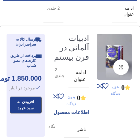
ادامه
2 جلدی
عنوان
ادبیات
ارسال کالا به
سراسر ایران
آلمانی در
قرن بیستم
پرداخت از طریق
کارت‌های عضو
شتاب
برای بزرگنمایی کلیک کنید
2
ادامه
جلدی
1.850.000
توم
عنوان
0
بدون
موجود در انبار
دیدگاه
0
بدون
افزودن به
دیدگاه
سبد خرید
اطلاعات محصول
نگاه
ناشر