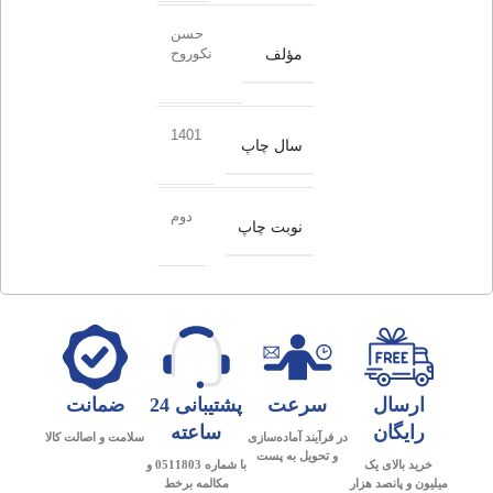
حسن
مؤلف
نکوروح
1401
سال چاپ
دوم
نوبت چاپ
ارسال
سرعت
پشتیبانی 24
ضمانت
رایگان
ساعته
در فرآیند آماده‌سازی
سلامت و اصالت کالا
و تحویل به پست
خرید بالای یک
با شماره 0511803 و
میلیون و پانصد هزار
مکالمه برخط