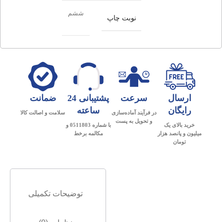
ششم
نوبت چاپ
ارسال
سرعت
پشتیبانی 24
ضمانت
رایگان
ساعته
در فرآیند آماده‌سازی
سلامت و اصالت کالا
و تحویل به پست
خرید بالای یک
با شماره 0511803 و
میلیون و پانصد هزار
مکالمه برخط
تومان
توضیحات تکمیلی