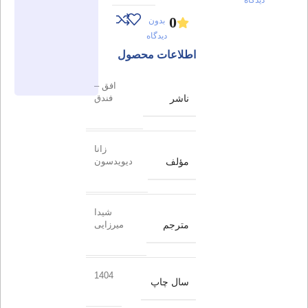
0
بدون
دیدگاه
اطلاعات محصول
افق –
ناشر
فندق
زانا
مؤلف
دیویدسون
شیدا
مترجم
میرزایی
1404
سال چاپ