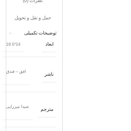
نظرات (0)
حمل و نقل و تحویل
توضیحات تکمیلی
ابعاد
14*18.5
افق – فندق
ناشر
شیدا میرزایی
مترجم