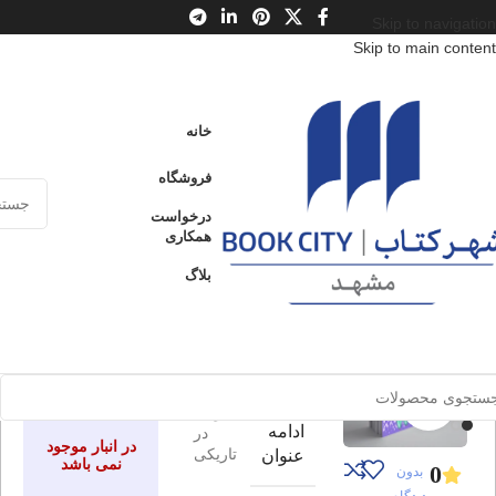
Skip to navigation
Skip to main content
خانه
/
محصولات
/
کتاب کودک و نوجوان
/
سن
/
ب : 7 تا 9 سال
خانه
بیلی و هیولاهای فسقلی 1
فروشگاه
ادامه
هیولاها در تاریکی
عنوان
درخواست
همکاری
بلاگ
بیلی و
ارسال کالا به
فروخته شده
سراسر ایران
هیولاهای
فسقلی 1
پرداخت از طریق
کارت‌های عضو
شتاب
برای بزرگنمایی کلیک کنید
هیولاها
ادامه
در
در انبار موجود
تاریکی
عنوان
نمی باشد
0
بدون
دیدگاه