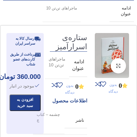
ادامه
ماجراهای تن‌تن 10
عنوان
ستاره‌ی
ارسال کالا به
سراسر ایران
اسرارآمیز
پرداخت از طریق
ماجراهای
کارت‌های عضو
ادامه
شتاب
تن‌تن 10
برای بزرگنمایی کلیک کنید
عنوان
360.000
تومان
0
بدون
0
بدون
موجود در انبار
دیدگاه
دیدگاه
افزودن به
اطلاعات محصول
سبد خرید
چشمه – کتاب
ناشر
چ