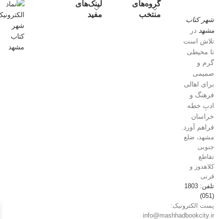
گروه‌های
لینک‌های
منتخب
مفید
شهر کتاب
مشهد
در
تلاش است
تا محیطی
گرم و
صمیمی
برای اهالی
فرهنگ و
ادبِ خطه
خراسان
فراهم آورد.
مشهد، ضلع
جنوبی
تقاطع
کلاهدوز و
قرنی
تلفن: 1803
(051)
پست الکترونیک:
info@mashhadbookcity.ir