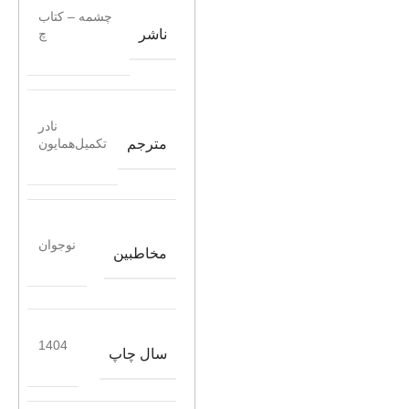
چشمه – کتاب
ناشر
چ
نادر
مترجم
تکمیل‌همایون
نوجوان
مخاطبین
1404
سال چاپ