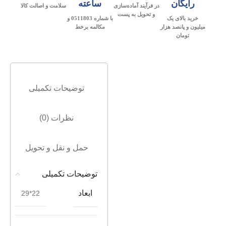
رایگان
ساعته
در فرآیند آماده‌سازی
سلامت و اصالت کالا
و تحویل به پست
خرید بالای یک
با شماره 0511803 و
میلیون و پانصد هزار
مکالمه برخط
تومان
توضیحات تکمیلی
نظرات (0)
حمل و نقل و تحویل
توضیحات تکمیلی
ابعاد
22*29