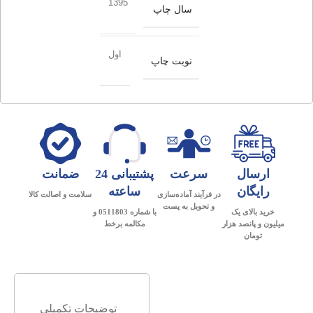
1395
سال چاپ
اول
نوبت چاپ
ارسال
سرعت
پشتیبانی 24
ضمانت
رایگان
ساعته
در فرآیند آماده‌سازی
سلامت و اصالت کالا
و تحویل به پست
خرید بالای یک
با شماره 0511803 و
میلیون و پانصد هزار
مکالمه برخط
تومان
توضیحات تکمیلی