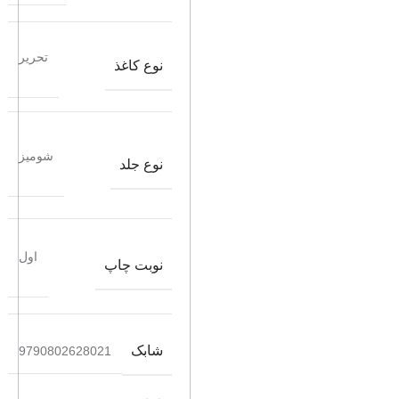
تحریر
نوع کاغذ
شومیز
نوع جلد
اول
نوبت چاپ
شابک
9790802628021