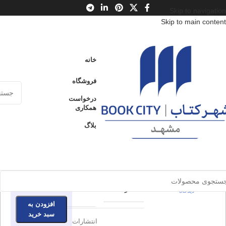
Skip to navigation
Skip to main content
خانه
/
محصولات
/
کتاب کودک و نوجوان
/
سن
/
الف : از 3 تا 6 سال
خانه
حس غرور یعنی چه؟
فروشگاه
حس غرور
درخواست
ارسال کالا به
همکاری
سراسر ایران
یعنی چه؟
بلاگ
پرداخت از طریق
0
بدون
کارت‌های عضو
شتاب
دیدگاه
برای بزرگنمایی کلیک کنید
اطلاعات محصول
59.000
تومان
0
بدون
موجود در انبار
پرتقال
ناشر
دیدگاه
افزودن به
سبد خرید
انتشارات