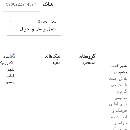
شابک
9786222744977
نظرات (0)
حمل و نقل و تحویل
گروه‌های
لینک‌های
منتخب
مفید
شهر کتاب
مشهد
در
تلاش است
تا محیطی
گرم و
صمیمی
برای اهالی
فرهنگ و
ادبِ خطه
خراسان
فراهم آورد.