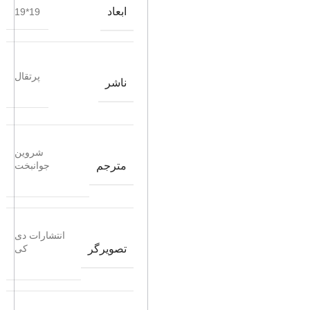
ابعاد
19*19
پرتقال
ناشر
شروین
مترجم
جوانبخت
انتشارات دی
تصویرگر
کی