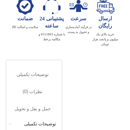
ارسال
سرعت
پشتیبانی 24
ضمانت
رایگان
ساعته
در فرآیند آماده‌سازی
سلامت و اصالت کالا
و تحویل به پست
خرید بالای یک
با شماره 0511803 و
میلیون و پانصد هزار
مکالمه برخط
تومان
توضیحات تکمیلی
نظرات (0)
حمل و نقل و تحویل
توضیحات تکمیلی