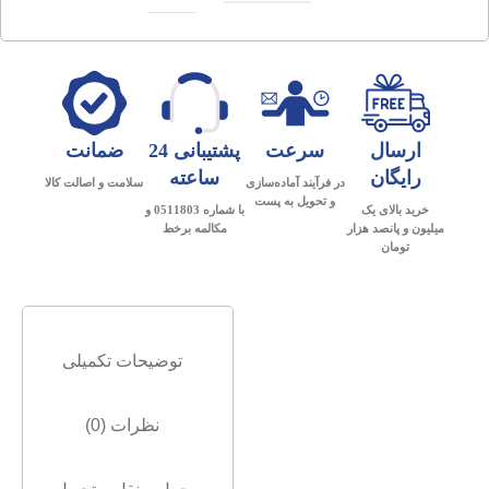
ارسال
سرعت
پشتیبانی 24
ضمانت
رایگان
ساعته
در فرآیند آماده‌سازی
سلامت و اصالت کالا
و تحویل به پست
خرید بالای یک
با شماره 0511803 و
میلیون و پانصد هزار
مکالمه برخط
تومان
توضیحات تکمیلی
نظرات (0)