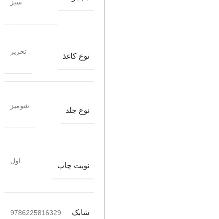
سبز
تحریر
نوع کاغذ
شومیز
نوع جلد
اول
نوبت چاپ
شابک
9786225816329