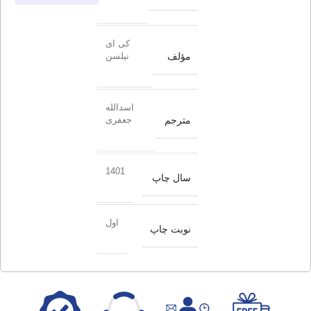
کی ای
مؤلف
نیلسن
اسدالله
مترجم
جعفری
1401
سال چاپ
اول
نوبت چاپ