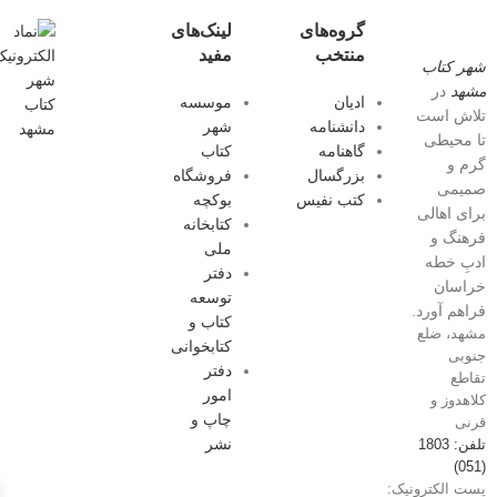
گروه‌های
لینک‌های
منتخب
مفید
شهر کتاب
مشهد
در
ادیان
موسسه
تلاش است
دانشنامه
شهر
تا محیطی
گاهنامه
کتاب
گرم و
بزرگسال
فروشگاه
صمیمی
کتب نفیس
بوکچه
برای اهالی
کتابخانه
فرهنگ و
ملی
ادبِ خطه
دفتر
خراسان
توسعه
فراهم آورد.
کتاب و
مشهد، ضلع
کتابخوانی
جنوبی
دفتر
تقاطع
امور
کلاهدوز و
چاپ و
قرنی
نشر
تلفن: 1803
(051)
پست الکترونیک: