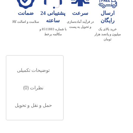
ارسال
سرعت
پشتیبانی 24
ضمانت
رایگان
ساعته
در فرآیند آماده‌سازی
سلامت و اصالت کالا
و تحویل به پست
خرید بالای یک
با شماره 0511803 و
میلیون و پانصد هزار
مکالمه برخط
تومان
توضیحات تکمیلی
نظرات (0)
حمل و نقل و تحویل