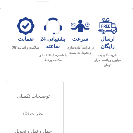
ارسال
سرعت
پشتیبانی 24
ضمانت
رایگان
ساعته
در فرآیند آماده‌سازی
سلامت و اصالت کالا
و تحویل به پست
خرید بالای یک
با شماره 0511803 و
میلیون و پانصد هزار
مکالمه برخط
تومان
توضیحات تکمیلی
نظرات (0)
حمل و نقل و تحویل