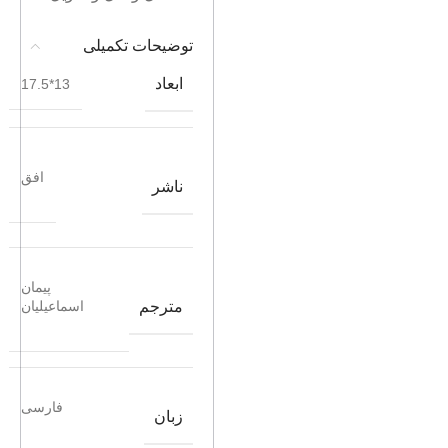
توضیحات تکمیلی
ابعاد
13*17.5
افق
ناشر
پیمان
مترجم
اسماعیلیان
فارسی
زبان