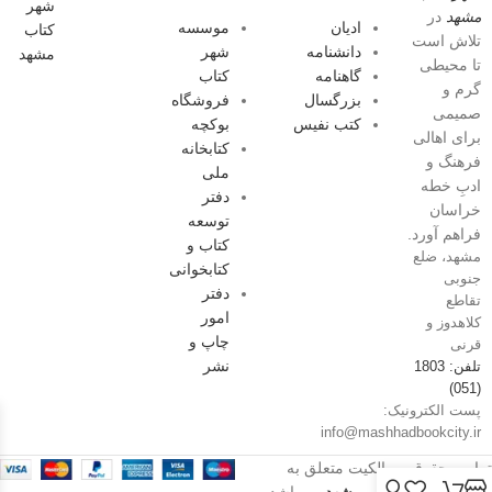
مشهد
در
ادیان
موسسه
تلاش است
دانشنامه
شهر
تا محیطی
گاهنامه
کتاب
گرم و
بزرگسال
فروشگاه
صمیمی
کتب نفیس
بوکچه
برای اهالی
کتابخانه
فرهنگ و
ملی
ادبِ خطه
دفتر
خراسان
توسعه
فراهم آورد.
کتاب و
مشهد، ضلع
کتابخوانی
جنوبی
دفتر
تقاطع
امور
کلاهدوز و
چاپ و
قرنی
نشر
تلفن: 1803
(051)
پست الکترونیک:
info@mashhadbookcity.ir
تمامی حقوق و مالکیت متعلق به