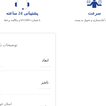
سرعت
پشتیبانی 24 ساعته
د آماده‌سازی و تحویل به پست
با شماره 0511803 و مکالمه برخط
توضیحات تک
ابعاد
ناشر
اصلان قو