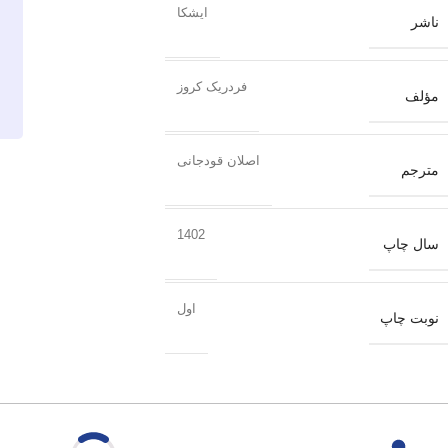
ایشکا
ناشر
فردریک کروز
مؤلف
اصلان قودجانی
مترجم
1402
سال چاپ
اول
نوبت چاپ