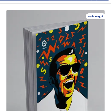
م
فروخته شده
ا