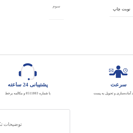
سوم
نوبت چاپ
سرعت
پشتیبانی 24 ساعته
د آماده‌سازی و تحویل به پست
با شماره 0511803 و مکالمه برخط
توضیحات تک