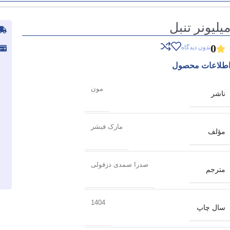
یلیونر تنبل
0
بدون دیدگاه
طلاعات محصول
مون
ناشر
مارک فیشر
مؤلف
صدرا صمدی دزفولی
مترجم
1404
سال چاپ