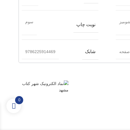
ومیز
سوم
نوبت چاپ
شابک
9786225914469
0