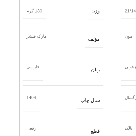
وزن
14*21
180 گرم
مون
مارک فیشر
مؤلف
فولی
فارسی
زبان
گسال
1404
سال چاپ
بالک
رقعی
قطع