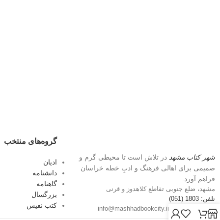
گروه‌های منتخب
شهر کتاب مشهد
در تلاش است تا محیطی گرم و
ادیان
صمیمی برای اهالی فرهنگ و ادبِ خطه خراسان
دانشنامه
فراهم آورد.
گاهنامه
مشهد، ضلع جنوبی تقاطع کلاهدوز و قرنی
بزرگسال
تلفن: 1803 (051)
کتب نفیس
پست الکترونیک: info@mashhadbookcity.ir