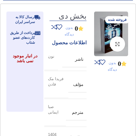
بخش دی
ارسال کالا به
فروخته شده
سراسر ایران
0
بدون
پرداخت از طریق
دیدگاه
کارت‌های عضو
اطلاعات محصول
شتاب
برای بزرگنمایی کلیک کنید
در انبار موجود
نون
ناشر
نمی باشد
0
بدون
دیدگاه
فریدا مک
مؤلف
فادن
صبا
مترجم
ایمانی
1404