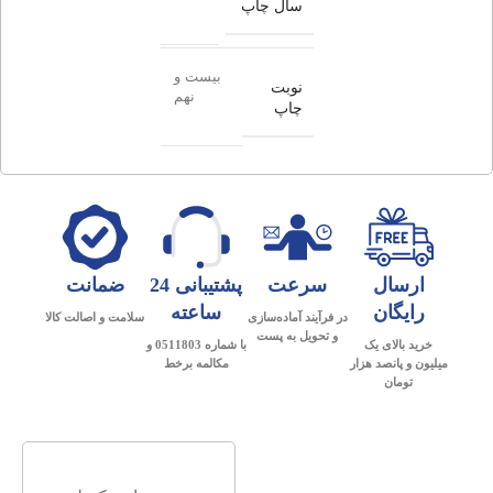
سال چاپ
بیست و
نوبت
نهم
چاپ
ارسال
سرعت
پشتیبانی 24
ضمانت
رایگان
ساعته
در فرآیند آماده‌سازی
سلامت و اصالت کالا
و تحویل به پست
خرید بالای یک
با شماره 0511803 و
میلیون و پانصد هزار
مکالمه برخط
تومان