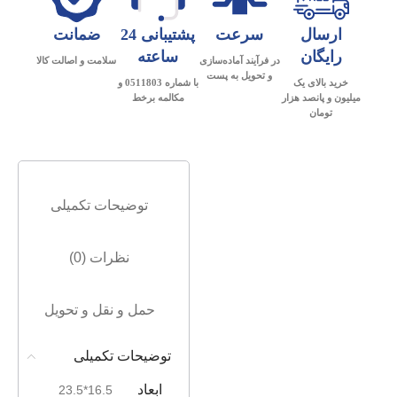
ارسال
سرعت
پشتیبانی 24
ضمانت
رایگان
ساعته
در فرآیند آماده‌سازی
سلامت و اصالت کالا
و تحویل به پست
خرید بالای یک
با شماره 0511803 و
میلیون و پانصد هزار
مکالمه برخط
تومان
توضیحات تکمیلی
نظرات (0)
حمل و نقل و تحویل
توضیحات تکمیلی
ابعاد
16.5*23.5