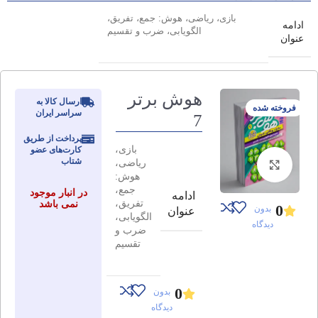
بازی، ریاضی، هوش: جمع، تفریق،
ادامه
الگویابی، ضرب و تقسیم
عنوان
هوش برتر
ارسال کالا به
فروخته شده
سراسر ایران
7
پرداخت از طریق
بازی،
کارت‌های عضو
شتاب
ریاضی،
برای بزرگنمایی کلیک کنید
هوش:
جمع،
در انبار موجود
ادامه
تفریق،
نمی باشد
0
بدون
عنوان
الگویابی،
دیدگاه
ضرب و
تقسیم
0
بدون
دیدگاه