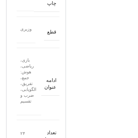
چاپ
وزیری
قطع
بازی،
ریاضی،
هوش:
جمع،
ادامه
تفریق،
عنوان
الگویابی،
ضرب و
تقسیم
تعداد
۲۴