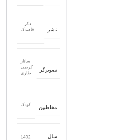
ذکر –
ناشر
قاصدک
ساناز
کریمی
تصویرگر
طاری
کودک
مخاطبین
سال
1402