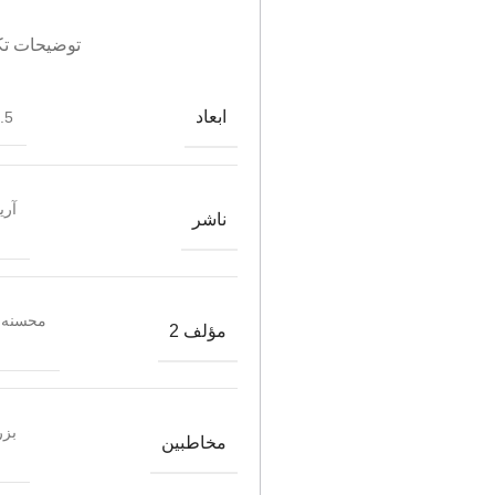
توضیحات تک
ابعاد
*21
آری
ناشر
محسنه 
مؤلف 2
بزر
مخاطبین