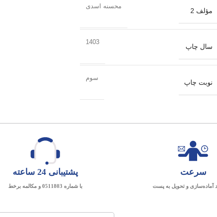
محسنه اسدی
مؤلف 2
1403
سال چاپ
سوم
نوبت چاپ
سرعت
پشتیبانی 24 ساعته
د آماده‌سازی و تحویل به پست
با شماره 0511803 و مکالمه برخط