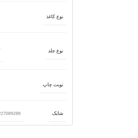
نوع کاغذ
ش
نوع جلد
نوبت چاپ
شابک
227089288