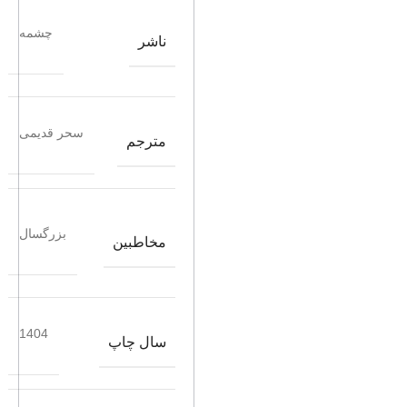
چشمه
ناشر
سحر قدیمی
مترجم
بزرگسال
مخاطبین
1404
سال چاپ