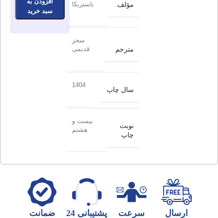
افزودن به
مؤلف
باستریکا
سبد خرید
سحر
مترجم
قدیمی
1404
سال چاپ
بیست و
نوبت
هشتم
چاپ
ارسال
سرعت
پشتیبانی 24
ضمانت