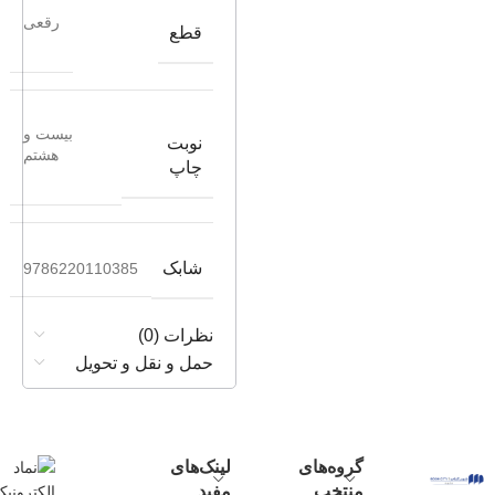
رقعی
قطع
بیست و
نوبت
هشتم
چاپ
شابک
9786220110385
نظرات (0)
حمل و نقل و تحویل
گروه‌های
لینک‌های
منتخب
مفید