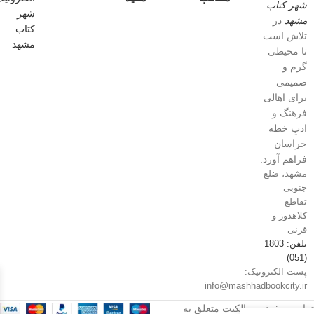
شهر کتاب
مشهد
در
تلاش است
تا محیطی
گرم و
صمیمی
برای اهالی
فرهنگ و
ادبِ خطه
خراسان
فراهم آورد.
مشهد، ضلع
جنوبی
تقاطع
کلاهدوز و
قرنی
تلفن: 1803
(051)
پست الکترونیک:
info@mashhadbookcity.ir
تمامی حقوق و مالکیت متعلق به