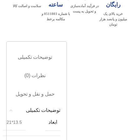
رایگان
ساعته
در فرآیند آماده‌سازی
سلامت و اصالت کالا
و تحویل به پست
خرید بالای یک
با شماره 0511803 و
میلیون و پانصد هزار
مکالمه برخط
تومان
توضیحات تکمیلی
نظرات (0)
حمل و نقل و تحویل
توضیحات تکمیلی
ابعاد
13.5*21