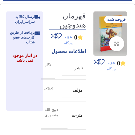
قهرمان
ارسال کالا به
فروخته شده
سراسر ایران
هندوچین
پرداخت از طریق
0
بدون
کارت‌های عضو
شتاب
دیدگاه
برای بزرگنمایی کلیک کنید
اطلاعات محصول
در انبار موجود
نمی باشد
0
بدون
نگاه
ناشر
دیدگاه
پرویز
مؤلف
ذبیح الله
مترجم
منصوری