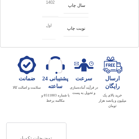
1402
سال چاپ
اول
نوبت چاپ
ارسال
سرعت
پشتیبانی 24
ضمانت
رایگان
ساعته
در فرآیند آماده‌سازی
سلامت و اصالت کالا
و تحویل به پست
خرید بالای یک
با شماره 0511803 و
میلیون و پانصد هزار
مکالمه برخط
تومان
توضیحات تکمیلی