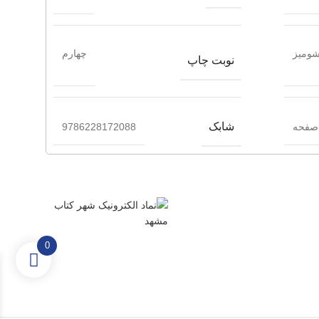
ومیز
چهارم
نوبت چاپ
شابک
9786228172088
0