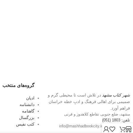
گروه‌های منتخب
شهر کتاب مشهد
در تلاش است تا محیطی گرم و
ادیان
صمیمی برای اهالی فرهنگ و ادبِ خطه خراسان
دانشنامه
فراهم آورد.
گاهنامه
مشهد، ضلع جنوبی تقاطع کلاهدوز و قرنی
بزرگسال
تلفن: 1803 (051)
کتب نفیس
پست الکترونیک: info@mashhadbookcity.ir