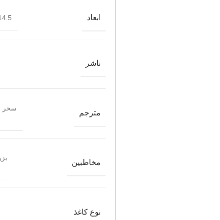
ابعاد
4.5*21.5
ناشر
سحر ق
مترجم
بزر
مخاطبین
نوع کاغذ