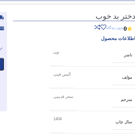
ختر بد خوب
0
بدون دیدگاه
طلاعات محصول
نون
ناشر
آلیس فینی
مؤلف
سحر قدیمی
مترجم
1404
سال چاپ