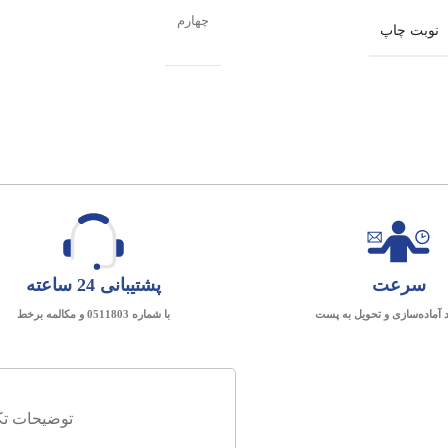
چهارم
نوبت چاپ
سرعت
پشتیبانی 24 ساعته
د آماده‌سازی و تحویل به پست
با شماره 0511803 و مکالمه برخط
توضیحات تک