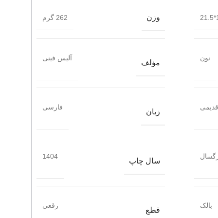
وزن
1
262 گرم
نون
آلیس فینی
مؤلف
دیمی
فارسی
زبان
گسال
1404
سال چاپ
بالک
رقعی
قطع