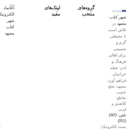
گروه‌های
لینک‌های
منتخب
مفید
شهر کتاب
مشهد
در
تلاش است
تا محیطی
گرم و
صمیمی
برای اهالی
فرهنگ و
ادبِ خطه
خراسان
فراهم آورد.
مشهد، ضلع
جنوبی
تقاطع
کلاهدوز و
قرنی
تلفن: 1803
(051)
پست الکترونیک: