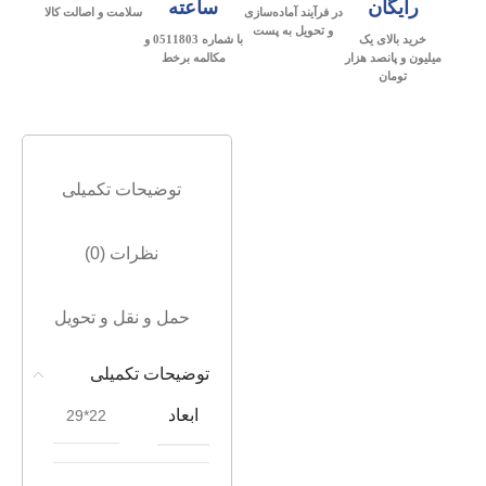
رایگان
ساعته
در فرآیند آماده‌سازی
سلامت و اصالت کالا
و تحویل به پست
خرید بالای یک
با شماره 0511803 و
میلیون و پانصد هزار
مکالمه برخط
تومان
توضیحات تکمیلی
نظرات (0)
حمل و نقل و تحویل
توضیحات تکمیلی
ابعاد
22*29