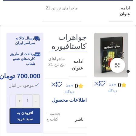
ادامه
ماجراهای تن تن 21
عنوان
جواهرات
ارسال کالا به
سراسر ایران
کاستافیوره
پرداخت از طریق
ماجراهای
کارت‌های عضو
ادامه
شتاب
تن تن 21
برای بزرگنمایی کلیک کنید
عنوان
700.000
تومان
0
بدون
0
بدون
موجود در انبار
دیدگاه
دیدگاه
اطلاعات محصول
+
-
افزودن به
چشمه –
سبد خرید
ناشر
کتاب چ