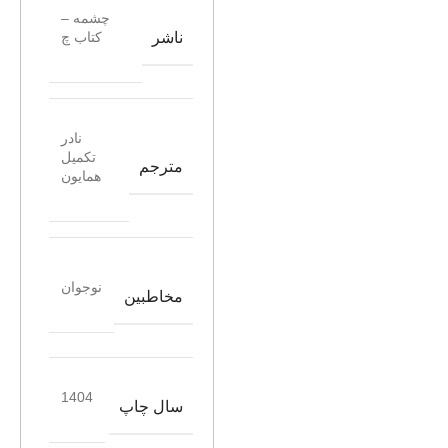
چشمه –
ناشر
کتاب چ
نادر
تکمیل
مترجم
همایون
نوجوان
مخاطبین
1404
سال چاپ