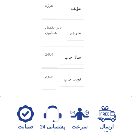
هرژه
مؤلف
نادر تکمیل
مترجم
همایون
1404
سال چاپ
سوم
نوبت چاپ
ارسال
سرعت
پشتیبانی 24
ضمانت