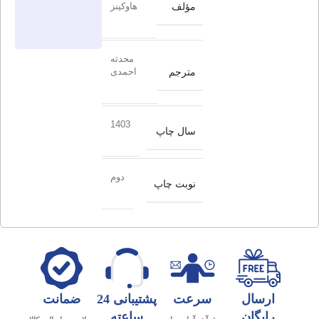
مؤلف
هاوکینز
محدثه
مترجم
احمدی
1403
سال چاپ
دوم
نوبت چاپ
ارسال
سرعت
پشتیبانی 24
ضمانت
رایگان
ساعته