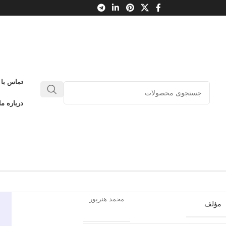
ز
تماس با 
رب المثل های بدآموز
درباره ما
0
بدون دیدگاه
طلاعات محصول
کویر
ناشر
محمد هنرپور
مؤلف