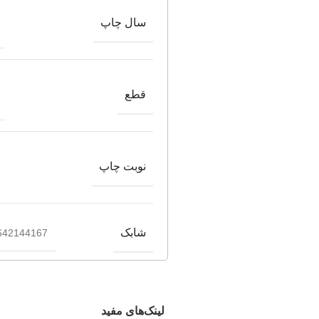
سال چاپ
قطع
نوبت چاپ
شابک
642144167
لینک‌های مفید