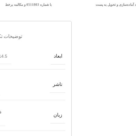
د آماده‌سازی و تحویل به پست
با شماره 0511803 و مکالمه برخط
توضیحات تک
ابعاد
4.5*21.5
ناشر
ف
زبان