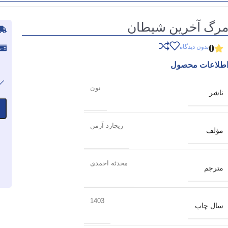
رگ آخرین شیطان
0
بدون دیدگاه
طلاعات محصول
نون
ناشر
ریچارد آزمن
مؤلف
محدثه احمدی
مترجم
1403
سال چاپ