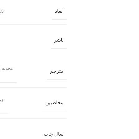
ابعاد
*21
ناشر
محدثه 
مترجم
بزر
مخاطبین
سال چاپ