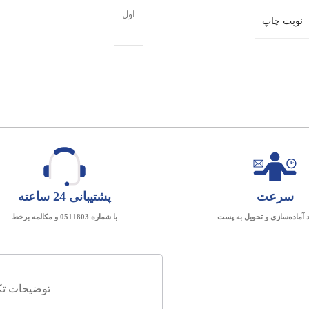
اول
نوبت چاپ
سرعت
پشتیبانی 24 ساعته
د آماده‌سازی و تحویل به پست
با شماره 0511803 و مکالمه برخط
توضیحات تک