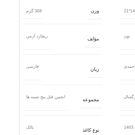
وزن
14.5
308 گرم
نون
ریچارد آزمن
مؤلف
احمدی
فارسی
زبان
گسال
انجمن قتل پنج شنبه ها
مجموعه
1403
بالک
نوع کاغذ