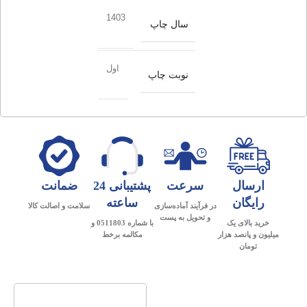
1403
سال چاپ
اول
نوبت چاپ
ارسال
سرعت
پشتیبانی 24
ضمانت
رایگان
ساعته
در فرآیند آماده‌سازی
سلامت و اصالت کالا
و تحویل به پست
خرید بالای یک
با شماره 0511803 و
میلیون و پانصد هزار
مکالمه برخط
تومان