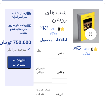
شب های
ارسال کالا به
سراسر ایران
روشن
پرداخت از طریق
0
بدون
کارت‌های عضو
شتاب
دیدگاه
برای بزرگنمایی کلیک کنید
اطلاعات محصول
750.000
تومان
0
بدون
موجود در انبار
نظر
ناشر
دیدگاه
افزودن به
سبد خرید
شهریار
مؤلف
توکلی
سحر دولت
مترجم
شاهی