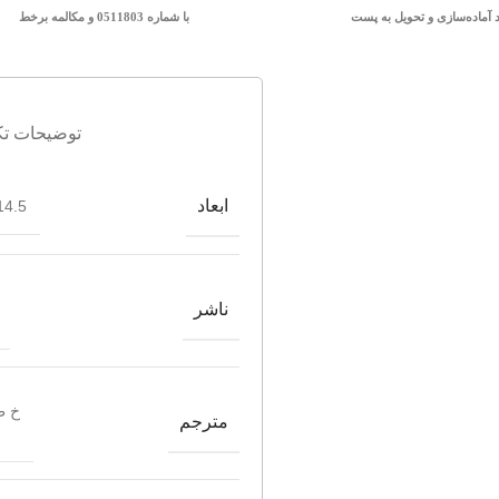
د آماده‌سازی و تحویل به پست
با شماره 0511803 و مکالمه برخط
توضیحات تک
ابعاد
4.5*21.5
ناشر
خ ط
مترجم