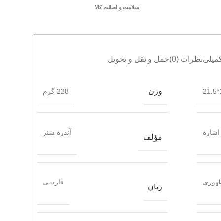
سلامت و اصالت کالا
میلی
نظرات (0)
حمل و نقل و تحویل
وزن
1
228 گرم
اشاره
آندره شئر
مؤلف
هوری
فارسی
زبان