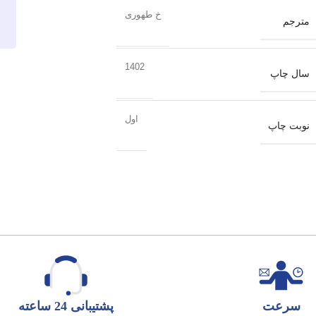
خ طهوری
مترجم
1402
سال چاپ
اول
نوبت چاپ
سرعت
پشتیبانی 24 ساعته