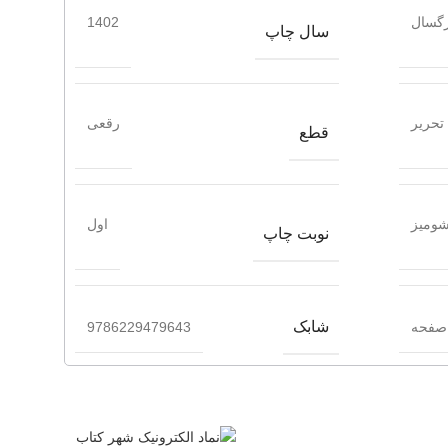
گسال
1402
سال چاپ
تحریر
رقعی
قطع
ومیز
اول
نوبت چاپ
شابک
9786229479643