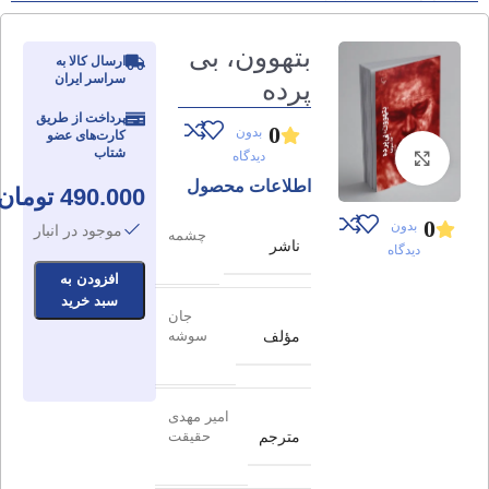
بتهوون، بی
ارسال کالا به
سراسر ایران
پرده
پرداخت از طریق
0
بدون
کارت‌های عضو
شتاب
دیدگاه
برای بزرگنمایی کلیک کنید
اطلاعات محصول
490.000
تومان
0
بدون
موجود در انبار
چشمه
ناشر
دیدگاه
افزودن به
سبد خرید
جان
مؤلف
سوشه
امیر مهدی
مترجم
حقیقت