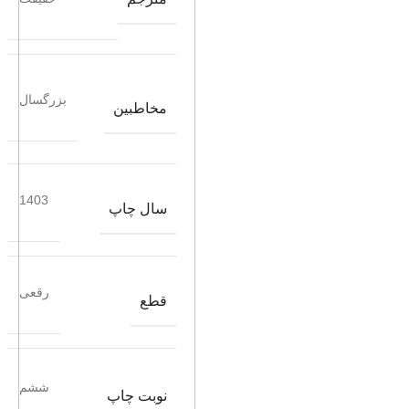
بزرگسال
مخاطبین
1403
سال چاپ
رقعی
قطع
ششم
نوبت چاپ