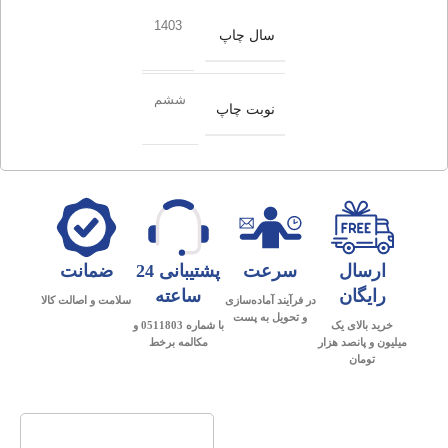
1403
سال چاپ
ششم
نوبت چاپ
ارسال
سرعت
پشتیبانی 24
ضمانت
رایگان
ساعته
در فرآیند آماده‌سازی
سلامت و اصالت کالا
و تحویل به پست
خرید بالای یک
با شماره 0511803 و
میلیون و پانصد هزار
مکالمه برخط
تومان